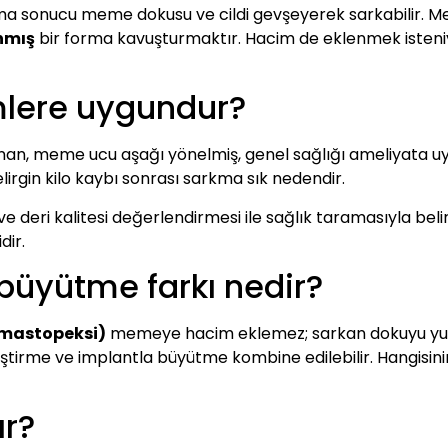
anma sonucu meme dokusu ve cildi gevşeyerek sarkabilir.
nmış
bir forma kavuşturmaktır. Hacim de eklenmek isten
mlere uygundur?
, meme ucu aşağı yönelmiş, genel sağlığı ameliyata uygu
lirgin kilo kaybı sonrası sarkma sık nedendir.
eri kalitesi değerlendirmesi ile sağlık taramasıyla belir
dir.
büyütme farkı nedir?
(mastopeksi)
memeye hacim eklemez; sarkan dokuyu yuka
ştirme ve implantla büyütme kombine edilebilir. Hangisi
ır?