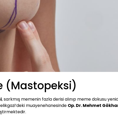
e (Mastopeksi)
i
, sarkmış memenin fazla derisi alınıp meme dokusu yenide
i Melikgazi’deki muayenehanesinde
Op. Dr. Mehmet Gökha
ştirmektedir.