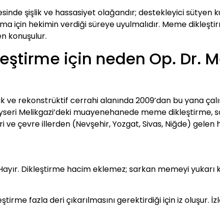
sinde şişlik ve hassasiyet olağandır; destekleyici sütyen kul
ırma için hekimin verdiği süreye uyulmalıdır. Meme dikleştir
en konuşulur.
eştirme için neden Op. Dr.
tik ve rekonstrüktif cerrahi alanında 2009’dan bu yana 
Kayseri Melikgazi’deki muayenehanede meme dikleştirme, 
eri ve çevre illerden (Nevşehir, Yozgat, Sivas, Niğde) gelen
ayır. Dikleştirme hacim eklemez; sarkan memeyi yukarı ka
eştirme fazla deri çıkarılmasını gerektirdiği için iz oluşur. İ