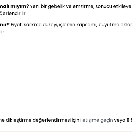
rmalı mıyım?
Yeni bir gebelik ve emzirme, sonucu etkileyeb
rlendirilir.
nir?
Fiyat; sarkma düzeyi, işlemin kapsamı, büyütme ekle
ir.
 dikleştirme değerlendirmesi için
iletişime geçin
veya
0 