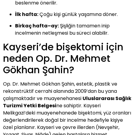
beslenme önerilir.
İlk hafta:
Çoğu kişi günlük yaşamına döner.
Birkaç hafta–ay:
Şişliğin tamamen inip
incelmenin netleşmesi bu süreci alabilir.
Kayseri’de bişektomi için
neden Op. Dr. Mehmet
Gökhan Şahin?
Op. Dr. Mehmet Gökhan Şahin, estetik, plastik ve
rekonstrüktif cerrahi alanında 2009’dan bu yana
çalışmaktadır ve muayenehanesi
Uluslararası Sağlık
Turizmi Yetki Belgesi
ne sahiptir. Kayseri
Melikgazi’deki muayenehanede bişektomi, yüz oranları
değerlendirilerek doğal bir incelme hedefiyle kişiye
özel planlanır. Kayseri ve çevre illerden (Nevşehir,
Yozgat, Sivas, Niğde) gelen hastalara hizmet